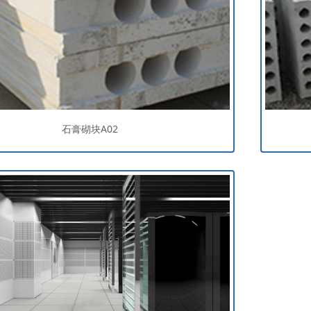
石膏砌块A02