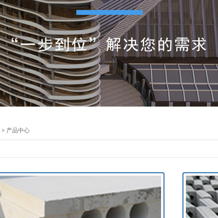
>
产品中心