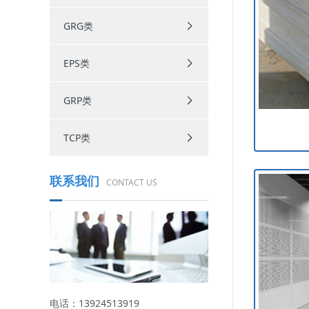
GRG类
EPS类
GRP类
TCP类
联系我们
CONTACT US
电话：13924513919